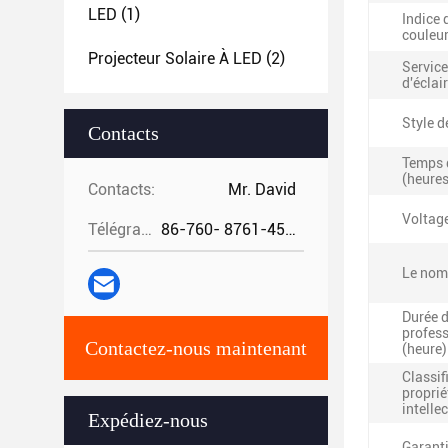
LED
(1)
Indice 
couleur
Projecteur Solaire À LED
(2)
Service
d'éclai
Style d
Contacts
Temps d
(heures
Contacts:
Mr. David
Voltage
Télégramme:
86-760- 8761-4582
Le nomb
Durée d
profess
Contactez-nous maintenant
(heure)
Classif
proprié
intellec
Expédiez-nous
Garanti