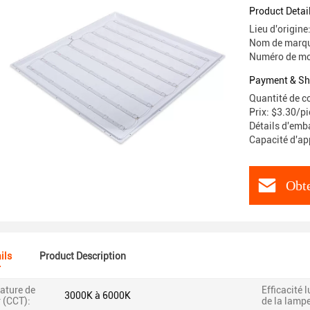
Product Detai
Lieu d'origin
Nom de marq
Numéro de mo
Payment & Sh
Quantité de 
Prix: $3.30/p
Détails d'emba
Capacité d'ap
Obte
ils
Product Description
ature de
Efficacité 
3000K à 6000K
 (CCT):
de la lampe