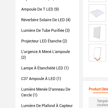
Ampoule De T LED
(9)
Réverbère Solaire De LED
(4)
Lumière De Tube Purifiée
(3)
Projecteur LED Étanche
(2)
L'urgence A Mené L'ampoule
(2)
Lampe À Étanchéité LED
(1)
C37 Ampoule À LED
(1)
Lumière Menée D'anneau De
Product Deta
Cercle
(1)
Tempér
couleur
Lumière De Plafond À Capteur