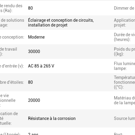
de rendu des
80
Dimmer de 
s (Ra):
 de solutions
Éclairage et conception de circuits,
Applicatio
rage:
installation de projet
projet:
Durée de vi
e conception:
Moderne
(heures):
e travail
Poids du p
30000
):
((kg):
Flux lumin
 d'entrée (v):
AC 85 à 265 V
lampe:
Températur
re d'étoiles:
80
fonctionn
((°C):
e vie
Matériau d
ionnelle
20000
de la lampe
:
ication de
té
Résistance à la corrosion
Source lum
tuelle:
e ((Année):
2 ans
Port: