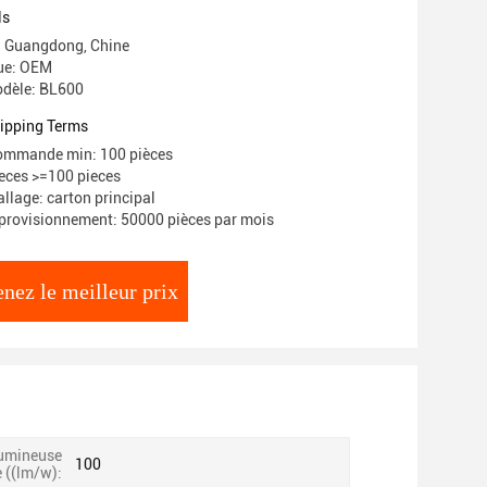
ls
e: Guangdong, Chine
ue: OEM
dèle: BL600
ipping Terms
commande min: 100 pièces
ieces >=100 pieces
llage: carton principal
provisionnement: 50000 pièces par mois
nez le meilleur prix
lumineuse
100
 ((lm/w):