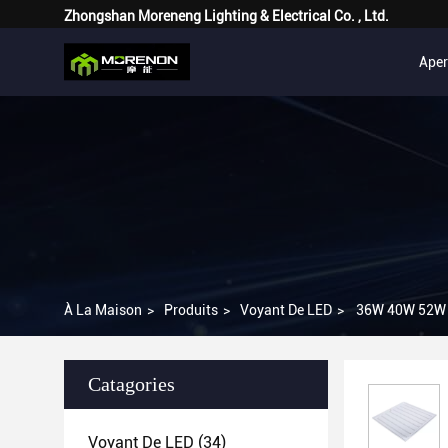
Zhongshan Moreneng Lighting & Electrical Co. , Ltd.
Ape
À La Maison
>
Produits
>
Voyant De LED
>
36W 40W 52W L
Catagories
Voyant De LED
(34)