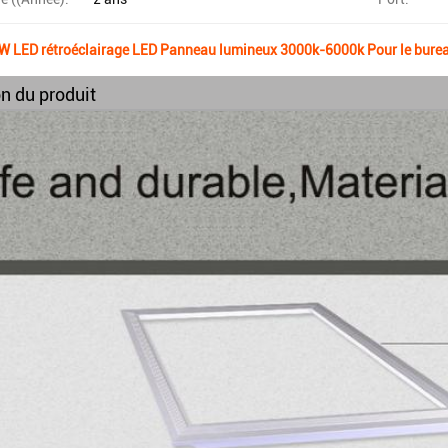
 LED rétroéclairage LED Panneau lumineux 3000k-6000k Pour le burea
n du produit