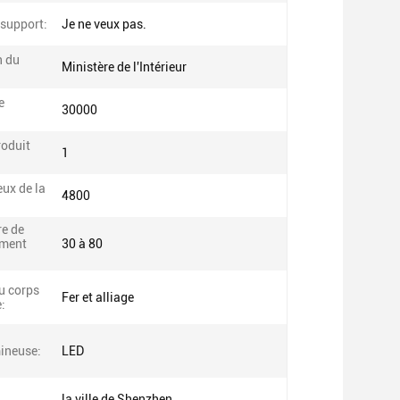
support:
Je ne veux pas.
n du
Ministère de l'Intérieur
e
30000
roduit
1
eux de la
4800
e de
ement
30 à 80
u corps
Fer et alliage
:
ineuse:
LED
la ville de Shenzhen