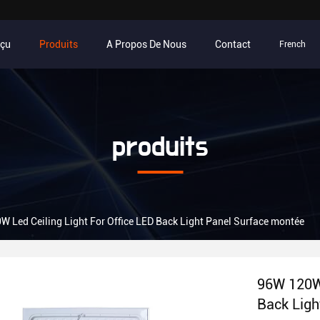
rçu
Produits
A Propos De Nous
Contact
French
produits
 Led Ceiling Light For Office LED Back Light Panel Surface montée
96W 120W 
Back Ligh