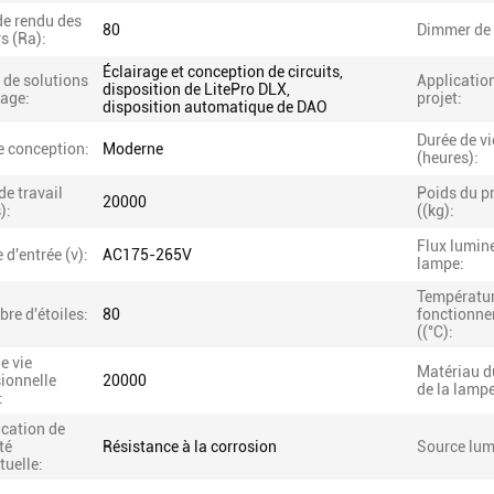
de rendu des
80
Dimmer de 
s (Ra):
Éclairage et conception de circuits,
 de solutions
Applicatio
disposition de LitePro DLX,
rage:
projet:
disposition automatique de DAO
Durée de vi
e conception:
Moderne
(heures):
e travail
Poids du p
20000
):
((kg):
Flux lumin
 d'entrée (v):
AC175-265V
lampe:
Températur
re d'étoiles:
80
fonctionn
((°C):
e vie
Matériau d
ionnelle
20000
de la lampe
:
ication de
té
Résistance à la corrosion
Source lum
tuelle: