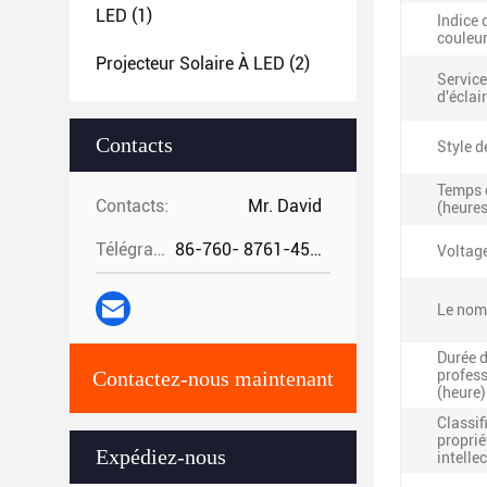
LED
(1)
Indice 
couleur
Projecteur Solaire À LED
(2)
Service
d'éclai
Contacts
Style d
Temps d
Contacts:
Mr. David
(heures
Télégramme:
86-760- 8761-4582
Voltage
Le nomb
Durée d
Contactez-nous maintenant
profess
(heure)
Classif
proprié
Expédiez-nous
intellec