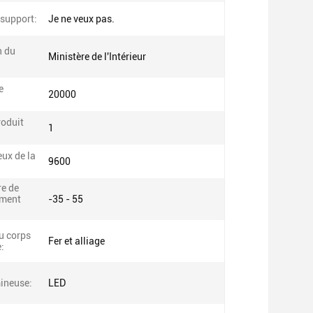
support:
Je ne veux pas.
n du
Ministère de l'Intérieur
e
20000
roduit
1
eux de la
9600
e de
ement
-35 - 55
u corps
Fer et alliage
:
ineuse:
LED