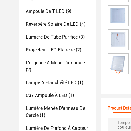
Ampoule De T LED
(9)
Réverbère Solaire De LED
(4)
Lumière De Tube Purifiée
(3)
Projecteur LED Étanche
(2)
L'urgence A Mené L'ampoule
(2)
Lampe À Étanchéité LED
(1)
C37 Ampoule À LED
(1)
Lumière Menée D'anneau De
Product Deta
Cercle
(1)
Tempér
couleur
Lumière De Plafond À Capteur