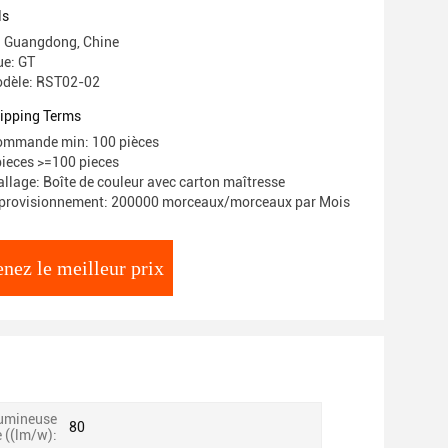
ls
e: Guangdong, Chine
e: GT
dèle: RST02-02
ipping Terms
commande min: 100 pièces
pieces >=100 pieces
allage: Boîte de couleur avec carton maîtresse
pprovisionnement: 200000 morceaux/morceaux par Mois
nez le meilleur prix
lumineuse
80
 ((lm/w):