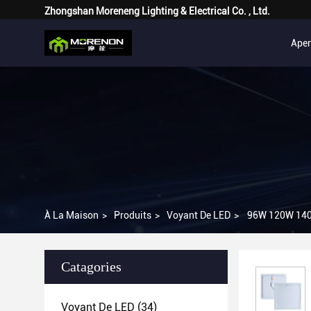
Zhongshan Moreneng Lighting & Electrical Co. , Ltd.
Ape
À La Maison
>
Produits
>
Voyant De LED
>
96W 120W 140W
Catagories
Voyant De LED
(34)