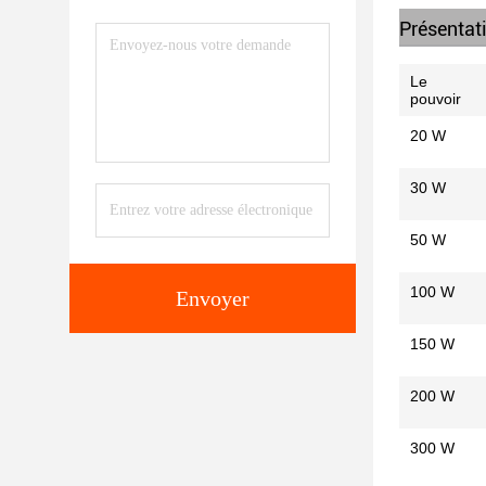
Présentat
Le
pouvoir
20 W
30 W
50 W
100 W
Envoyer
150 W
200 W
300 W