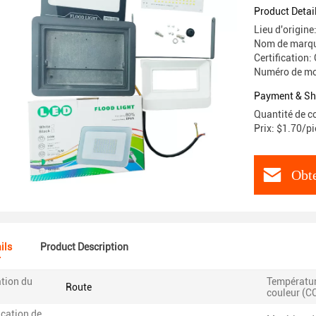
Product Detai
Lieu d'origin
Nom de marqu
Certification
Numéro de mo
Payment & Sh
Quantité de 
Prix: $1.70/p
Obte
ils
Product Description
tion du
Températur
Route
couleur (C
ication de