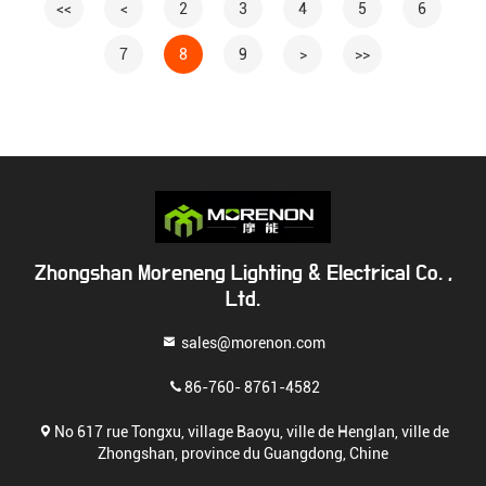
<<
<
2
3
4
5
6
7
8
9
>
>>
Zhongshan Moreneng Lighting & Electrical Co. ,
Ltd.
sales@morenon.com
86-760- 8761-4582
No 617 rue Tongxu, village Baoyu, ville de Henglan, ville de
Zhongshan, province du Guangdong, Chine