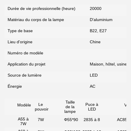
Durée de vie professionnelle (heure)
20000
Matériau du corps de la lampe
D'aluminium
Type de base
B22, E27
Lieu d'origine
Chine
Numéro de modèle
Application du projet
Maison, hôtel, usine, 
Source de lumière
LED
Énergie
AC
Taille
Le
Puce à
Modèle
Vol
de la
pouvoir
LED
lampe
A55 à
7W
Φ55*90
2835 à 8
AC85 à
7W