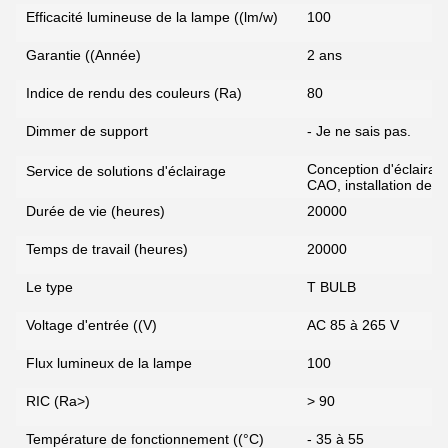
Efficacité lumineuse de la lampe ((lm/w)
100
Garantie ((Année)
2 ans
Indice de rendu des couleurs (Ra)
80
Dimmer de support
- Je ne sais pas.
Conception d'éclairag
Service de solutions d'éclairage
CAO, installation de pr
Durée de vie (heures)
20000
Temps de travail (heures)
20000
Le type
T BULB
Voltage d'entrée ((V)
AC 85 à 265 V
Flux lumineux de la lampe
100
RIC (Ra>)
> 90
Température de fonctionnement ((°C)
- 35 à 55