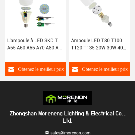
 à LED SKD T
Ampoule LED T80 T100
T145 T160 5
65 A70 A80 A95
T120 T135 20W 30W 40W
80W 100W 1
W 15W 18W
50W 60W DOB SKD, OEM
Aluminium boî
LED ampoule
z le meilleur prix
Obtenez le meilleur prix
Obtenez le
Zhongshan Moreneng Lighting & Electrical Co. ,
Ltd.
sales@morenon.com