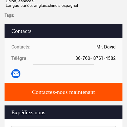
Union, espèces;
Langue parlée: anglais,chinois,espagnol
Tags:
Contacts
Contacts:
Mr. David
Télégramme:
86-760- 8761-4582
Contactez-nous maintenant
Expédiez-nous