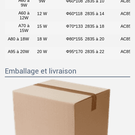
A60 à
9W
Φ60*108
2835 à 10
AC85 à
9W
A60 à
12 W
Φ60*118
2835 à 14
AC85 à
12W
A70 à
15 W
Φ70*133
2835 à 18
AC85 à
15W
A80 à 18W
18 W
Φ80*155
2835 à 20
AC85 à
A95 à 20W
20 W
Φ95*170
2835 à 22
AC85 à
Emballage et livraison