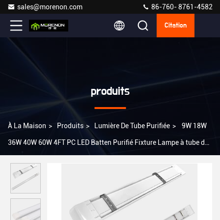
sales@morenon.com
86-760- 8761-4582
Citation
produits
À La Maison
>
Produits
>
Lumière De Tube Purifiée
>
9W 18W
36W 40W 60W 4FT PC LED Batten Purifié Fixture Lampe à tube de
lumière avec des matériaux