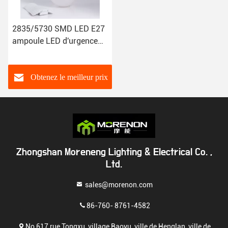
2835/5730 SMD LED E27
ampoule LED d'urgence
20W 25W avec batterie au
lithium
Obtenez le meilleur prix
Zhongshan Moreneng Lighting & Electrical Co. ,
Ltd.
sales@morenon.com
86-760- 8761-4582
No 617 rue Tongxu, village Baoyu, ville de Henglan, ville de